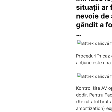
situații ar
nevoie de 
gândit a f
…
Proceduri în caz 
acţiune este una 
Kontrolišite AV o
dodir. Pentru Fa
(Rezultatul brut 
amortization) ex