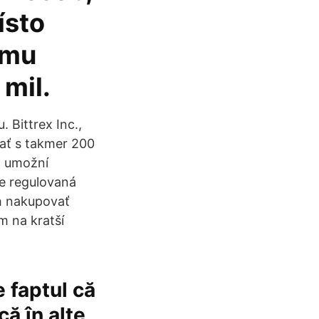
ísto
jmu
 mil.
 Bittrex Inc.,
ať s takmer 200
d umožní
e regulovaná
ch nakupovať
m na kratší
 faptul că
că în alte