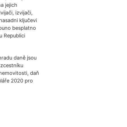
a jejich
jači, izvijači,
, nasadni ključevi
otpuno besplatno
u Republici
hradu daně jsou
ozcestníku
 nemovitosti, daň
láře 2020 pro