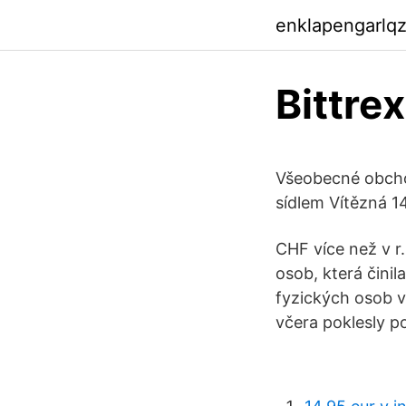
enklapengarlq
Bittre
Všeobecné obcho
sídlem Vítězná 1
CHF více než v r
osob, která činil
fyzických osob v
včera poklesly p