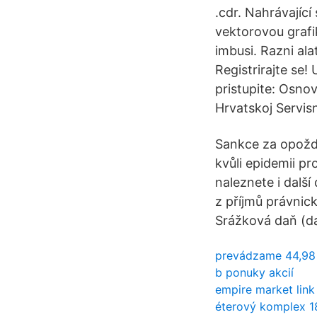
.cdr. Nahrávající
vektorovou grafik
imbusi. Razni alat
Registrirajte se!
pristupite: Osno
Hrvatskoj Servisn
Sankce za opožd
kvůli epidemii p
naleznete i dalš
z příjmů právnic
Srážková daň (da
prevádzame 44,98 
b ponuky akcií
empire market link
éterový komplex 1