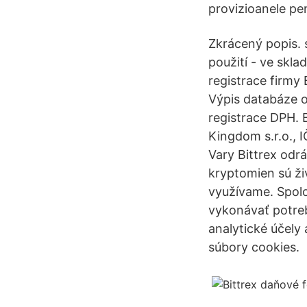
provizioanele pen
Zkrácený popis. 
použití - ve skl
registrace firmy
Výpis databáze o
registrace DPH.
Kingdom s.r.o., 
Vary Bittrex od
kryptomien sú ži
využívame. Spolo
vykonávať potre
analytické účely 
súbory cookies.