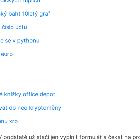
ndických rupiích
ský baht 10letý graf
číslo účtu
jte se v pythonu
 euro
é knížky office depot
vat do neo kryptoměny
enu xrp
V podstatě už stačí jen vyplnit formulář a čekat na p