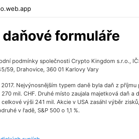
zo.web.app
x daňové formuláře
dní podmínky společnosti Crypto Kingdom s.r.o., I
45/59, Drahovice, 360 01 Karlovy Vary
. 2017. Nejvýnosnějším typem daně byla daň z příjmu
a 270 mil. CHF. Druhé místo zaujala majetková daň a 
 celkové výši 241 mil. Akcie v USA zasáhl výběr zisků
odruhé v řadě, S&P 500 o 1,1 %.