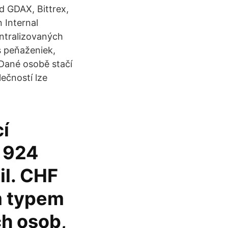
d GDAX, Bittrex,
Internal
entralizovaných
s peňaženiek,
 Dané osobě stačí
lečností lze
cí
e 924
il. CHF
ím typem
ch osob,