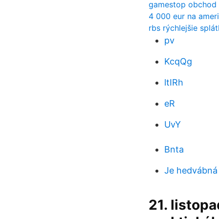
gamestop obchod 
4 000 eur na ameri
rbs rýchlejšie splá
pv
KcqQg
ltIRh
eR
UvY
Bnta
Je hedvábná 
21. listop