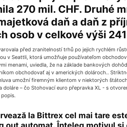
nila 270 mil. CHF. Druhé m
majetková daň a daň z pří
h osob v celkové výši 241
ovala před zranitelností trhů po jejich rychlém růstu.
ou v Seattli, ktorá umožňuje používateľom obchodov
nymi menami, uviedla, že na základe bankových dohô
íkom obchodovať aj v amerických dolároch.. Striktn
zmluva umožní firemným klientom v niektorých štáto
a doláre – čo Stohovací euro přepravka XL - s otvore
 popis.
vează la Bittrex cel mai tare este
g out automat. Înțeleg motivul și 