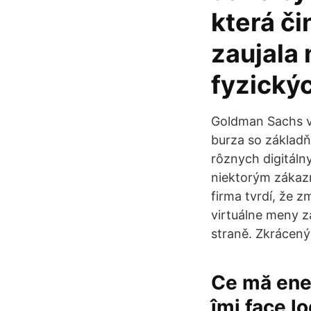
která či
zaujala 
fyzickýc
Goldman Sachs var
burza so základň
rôznych digitál
niektorým zákazn
firma tvrdí, že 
virtuálne meny z
straně. Zkrácený
Ce mă ener
îmi face lo