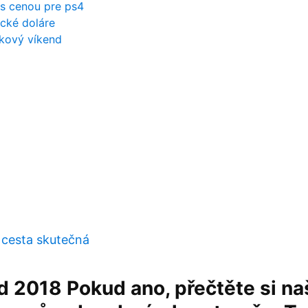
s cenou pre ps4
cké doláre
tkový víkend
cesta skutečná
ad 2018 Pokud ano, přečtěte si n