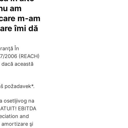
 nu am
a care m-am
are îmi dă
ranţă În
907/2006 (REACH)
ă, dacă această
váš požadavek*.
a osetljivog na
GRATUIT! EBITDA
reciation and
 amortizare şi