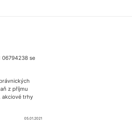
Č: 06794238 se
 právnických
daň z příjmu
, akciové trhy
05.01.2021