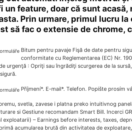
 fi un feature, doar că sunt acasă,
asta. Prin urmare, primul lucru l
ost să fac o extensie de chrome, c
Bitum pentru pavaje Fişă de date pentru sigu
conformitate cu Reglementarea (EC) Nr. 1
de urgenţă : Opriţi sau îngrădiţi scurgerea de la surs
sigură.
Příjmení*. E-mail*. Telefon. Popište prosím 
premu, svetla, zavese i platna preko intuitivnog panel
cturare si Gestiune recomandam Smart Bill. Incerci 
al exploatarii) – Earnings before interests, taxes, dep
primă acumularea brută din activitatea de exploatare,