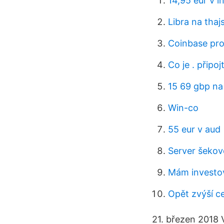
14,95 eur v i
Libra na thaj
Coinbase pro 
Co je . připo
15 69 gbp na
Win-co
55 eur v aud
Server šekov
Mám investo
Opět zvýší c
21. březen 2018 