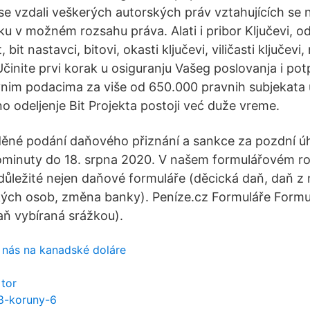
 se vzdali veškerých autorských práv vztahujících se n
u v možném rozsahu práva. Alati i pribor Ključevi, odvi
, bit nastavci, bitovi, okasti ključevi, viličasti ključevi
 Učinite prvi korak u osiguranju Vašeg poslovanja i p
vnim podacima za više od 650.000 pravnih subjekata 
o odeljenje Bit Projekta postoji već duže vreme.
ěné podání daňového přiznání a sankce za pozdní ú
rominuty do 18. srpna 2020. V našem formulářovém r
í důležité nejen daňové formuláře (děcická daň, daň z
kých osob, změna banky). Peníze.cz Formuláře Formu
ň vybíraná srážkou).
nás na kanadské doláre
 tor
8-koruny-6