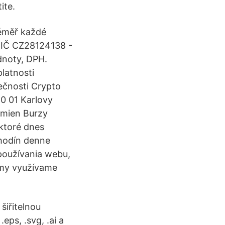
ite.
téměř každé
 DIČ CZ28124138 -
dnoty, DPH.
latnosti
ečnosti Crypto
60 01 Karlovy
zmien Burzy
 ktoré dnes
 hodín denne
používania webu,
lamy využívame
šiřitelnou
eps, .svg, .ai a