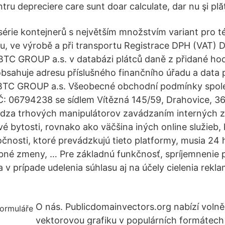
tru depreciere care sunt doar calculate, dar nu şi plăt
série kontejnerů s největším množstvím variant pro 
adu, ve výrobě a při transportu Registrace DPH (VAT)
 BTC GROUP a.s. v databázi plátců daně z přidané ho
bsahuje adresu příslušného finančního úřadu a data p
 BTC GROUP a.s. Všeobecné obchodní podmínky spol
IČ: 06794238 se sídlem Vítězná 145/59, Drahovice, 3
rádza trhových manipulátorov zavádzaním interných 
vé bytosti, rovnako ako väčšina iných online služieb,
čnosti, ktoré prevádzkujú tieto platformy, musia 24
bné zmeny, … Pre základnú funkčnosť, spríjemnenie 
a v prípade udelenia súhlasu aj na účely cielenia rek
O nás. Publicdomainvectors.org nabízí volně 
vektorovou grafiku v populárních formátech .