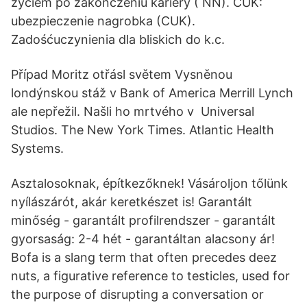
życiem po zakończeniu kariery ( NN). CUK:
ubezpieczenie nagrobka (CUK).
Zadośćuczynienia dla bliskich do k.c.
Případ Moritz otřásl světem Vysněnou
londýnskou stáž v Bank of America Merrill Lynch
ale nepřežil. Našli ho mrtvého v Universal
Studios. The New York Times. Atlantic Health
Systems.
Asztalosoknak, építkezőknek! Vásároljon tőlünk
nyílászárót, akár keretkészet is! Garantált
minőség - garantált profilrendszer - garantált
gyorsaság: 2-4 hét - garantáltan alacsony ár!
Bofa is a slang term that often precedes deez
nuts, a figurative reference to testicles, used for
the purpose of disrupting a conversation or