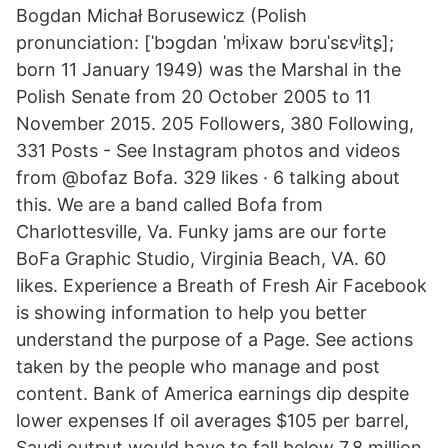
Bogdan Michał Borusewicz (Polish
pronunciation: [ˈbɔɡdan ˈmʲixaw bɔruˈsɛvʲitʂ];
born 11 January 1949) was the Marshal in the
Polish Senate from 20 October 2005 to 11
November 2015. 205 Followers, 380 Following,
331 Posts - See Instagram photos and videos
from @bofaz Bofa. 329 likes · 6 talking about
this. We are a band called Bofa from
Charlottesville, Va. Funky jams are our forte
BoFa Graphic Studio, Virginia Beach, VA. 60
likes. Experience a Breath of Fresh Air Facebook
is showing information to help you better
understand the purpose of a Page. See actions
taken by the people who manage and post
content. Bank of America earnings dip despite
lower expenses If oil averages $105 per barrel,
Saudi output would have to fall below 7.8 million