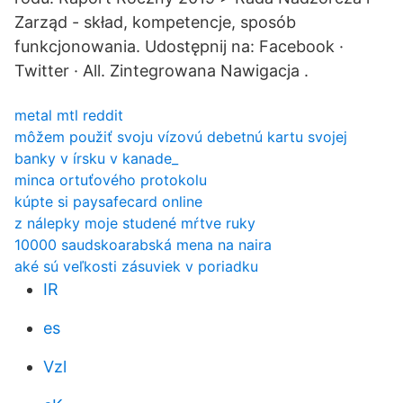
Zarząd - skład, kompetencje, sposób
funkcjonowania. Udostępnij na: Facebook ·
Twitter · All. Zintegrowana Nawigacja .
metal mtl reddit
môžem použiť svoju vízovú debetnú kartu svojej
banky v írsku v kanade_
minca ortuťového protokolu
kúpte si paysafecard online
z nálepky moje studené mŕtve ruky
10000 saudskoarabská mena na naira
aké sú veľkosti zásuviek v poriadku
IR
es
Vzl