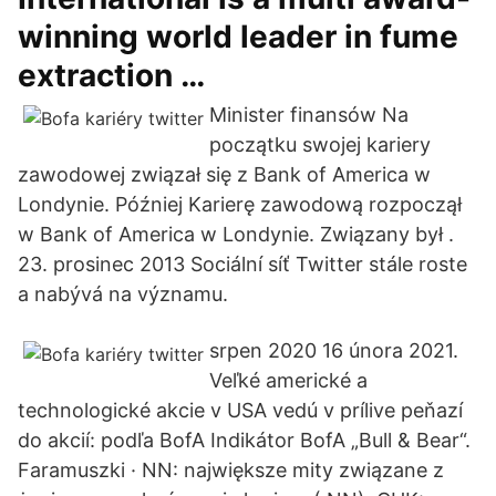
winning world leader in fume
extraction …
Minister finansów Na
początku swojej kariery
zawodowej związał się z Bank of America w
Londynie. Później Karierę zawodową rozpoczął
w Bank of America w Londynie. Związany był .
23. prosinec 2013 Sociální síť Twitter stále roste
a nabývá na významu.
srpen 2020 16 února 2021.
Veľké americké a
technologické akcie v USA vedú v prílive peňazí
do akcií: podľa BofA Indikátor BofA „Bull & Bear“.
Faramuszki · NN: największe mity związane z