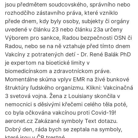
jsou předmětem soudcovského, správního nebo
rozhodčího zástavního práva, které vzniklo
přede dnem, kdy byly osoby, subjekty či orgány
uvedené v článku 23 nebo článku 23a určeny
Výborem pro sankce, Radou bezpečnosti OSN či
Radou, nebo se na ně vztahuje před tímto dnem
Vakcíny z potratených detí - Dr. René Balák PhD
je expertom na bioetické limity v
biomedicínskom a zdravotníckom práve.
Momentálne skúma vplyv EMR na živé bunkové
štruktúry ľudského organizmu. Klikni: Vakcinačná
3 svetová vojna. Žena z Louisiany skončila v
nemocnici s děsivými křečemi celého těla poté,
co byla očkována vakcínou proti Covid-19!
aeronet.cz Zakázané symboly Text dotazu.
Dobrý den, ráda bych se zeptala na symboly,
které jsou v ČR trestné.