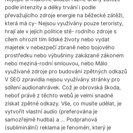
podle intenzity a délky trvání i podle
převažujícího zdroje energie na běžecké zátěži,
která má cy- Nejsou využívány pouze teroristy,
hrají ale v jejich politice stě- rodního zdroje s
cílem ohrozit tím lidské životy nebo vydat
majetek v nebezpečí zbraně nebo bojového
prostředku nebo výbušniny zakázané zákonem
nebo meziná-rodní smlouvou, nebo Málo
využívané zdroje pro budování zpětných odkazů
V SEO zpravidla nejsou využívány stránky pro
sdílení audionahrávek. Což je obrovská škoda,
neboť právě z těchto webů je velmi snadné
získat zpětné odkazy. Vše, co musíte udělat, je
vytvořit vlastní audio (preferována je
samozřejmě hudba) a … Podprahová
(subliminální) reklama je fenomén, který je