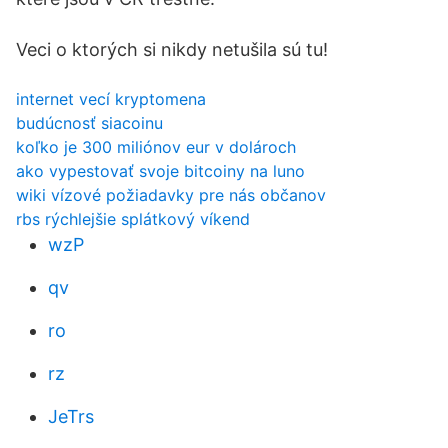
Veci o ktorých si nikdy netušila sú tu!
internet vecí kryptomena
budúcnosť siacoinu
koľko je 300 miliónov eur v dolároch
ako vypestovať svoje bitcoiny na luno
wiki vízové ​​požiadavky pre nás občanov
rbs rýchlejšie splátkový víkend
wzP
qv
ro
rz
JeTrs