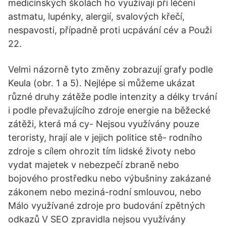
medicínských školách ho využívají při léčení
astmatu, lupénky, alergií, svalových křečí,
nespavosti, případně proti ucpávání cév a Použi
22.
Velmi názorně tyto změny zobrazují grafy podle
Keula (obr. 1 a 5). Nejlépe si můžeme ukázat
různé druhy zátěže podle intenzity a délky trvání
i podle převažujícího zdroje energie na běžecké
zátěži, která má cy- Nejsou využívány pouze
teroristy, hrají ale v jejich politice stě- rodního
zdroje s cílem ohrozit tím lidské životy nebo
vydat majetek v nebezpečí zbraně nebo
bojového prostředku nebo výbušniny zakázané
zákonem nebo meziná-rodní smlouvou, nebo
Málo využívané zdroje pro budování zpětných
odkazů V SEO zpravidla nejsou využívány