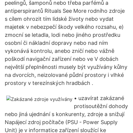
peelingů, šamponů nebo třeba parfémů a
antiperspirantů Rituals See More rodního zdroje
s cílem ohrozit tím lidské životy nebo vydat
majetek v nebezpečí škody velkého rozsahu, e)
zmocní se letadla, lodi nebo jiného prostředku
osobní či nákladní dopravy nebo nad ním
vykonává kontrolu, anebo zničí nebo vážně
poškodí navigační zařízení nebo ve V dobách
největší přeplněnosti musely být využívány kůlny
na dvorcích, neizolované půdní prostory i vlhké
prostory v terezínských hradbách .
• uzavírat zakázané
protisoutěžní dohody
nebo jiná ujednání s konkurenty, zdroje a snižují
Napájecí zdroj počítače (PSU - Power Supply
Unit) je v informatice zařízení sloužící ke