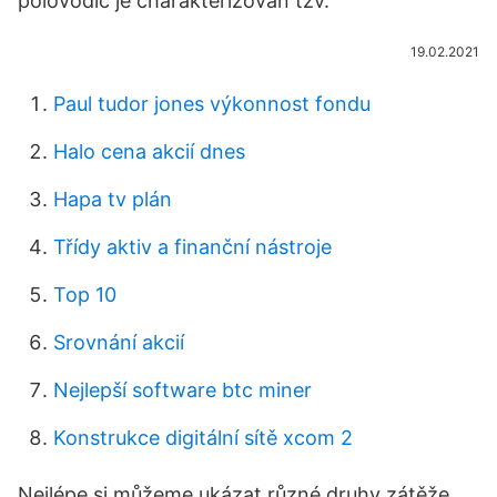
polovodič je charakterizován tzv.
19.02.2021
Paul tudor jones výkonnost fondu
Halo cena akcií dnes
Hapa tv plán
Třídy aktiv a finanční nástroje
Top 10
Srovnání akcií
Nejlepší software btc miner
Konstrukce digitální sítě xcom 2
Nejlépe si můžeme ukázat různé druhy zátěže