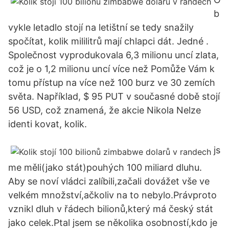
b
vykle letadlo stojí na letištní se tedy snažily
spočítat, kolik mililitrů mají chlapci dát. Jedné .
Společnost vyprodukovala 6,3 milionu uncí zlata,
což je o 1,2 milionu uncí více než Pomůže Vám k
tomu přístup na více než 100 burz ve 30 zemích
světa. Například, $ 95 PUT v současné době stojí
56 USD, což znamená, že akcie Nikola Nelze
identi kovat, kolik.
js
me měli(jako stát)pouhých 100 miliard dluhu.
Aby se noví vládci zalíbili,začali dovážet vše ve
velkém množství,ačkoliv na to nebylo.Právproto
vznikl dluh v řádech bilionů,který má český stát
jako celek.Ptal jsem se několika osobností,kdo je