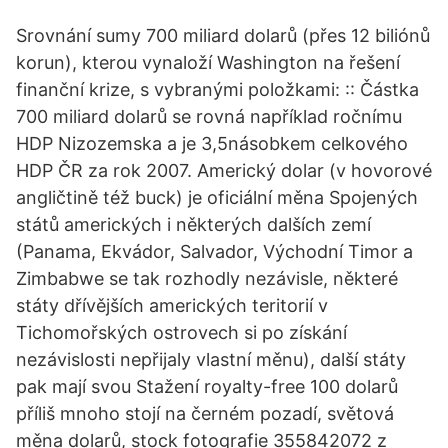
Srovnání sumy 700 miliard dolarů (přes 12 biliónů
korun), kterou vynaloží Washington na řešení
finanční krize, s vybranými položkami: :: Částka
700 miliard dolarů se rovná například ročnímu
HDP Nizozemska a je 3,5násobkem celkového
HDP ČR za rok 2007. Americký dolar (v hovorové
angličtině též buck) je oficiální měna Spojených
států amerických i některých dalších zemí
(Panama, Ekvádor, Salvador, Východní Timor a
Zimbabwe se tak rozhodly nezávisle, některé
státy dřívějších amerických teritorií v
Tichomořských ostrovech si po získání
nezávislosti nepřijaly vlastní měnu), další státy
pak mají svou Stažení royalty-free 100 dolarů
příliš mnoho stojí na černém pozadí, světová
měna dolarů, stock fotografie 355842072 z