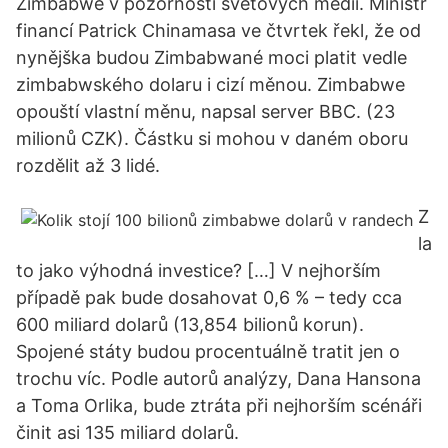
Zimbabwe v pozornosti světových médií. Ministr
financí Patrick Chinamasa ve čtvrtek řekl, že od
nynějška budou Zimbabwané moci platit vedle
zimbabwského dolaru i cizí měnou. Zimbabwe
opouští vlastní měnu, napsal server BBC. (23
milionů CZK). Částku si mohou v daném oboru
rozdělit až 3 lidé.
Z
la
to jako výhodná investice? […] V nejhorším
případě pak bude dosahovat 0,6 % – tedy cca
600 miliard dolarů (13,854 bilionů korun).
Spojené státy budou procentuálně tratit jen o
trochu víc. Podle autorů analýzy, Dana Hansona
a Toma Orlika, bude ztráta při nejhorším scénáři
činit asi 135 miliard dolarů.