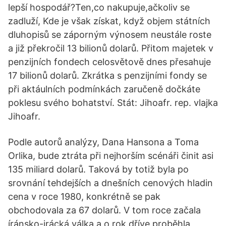
lepší hospodář?Ten,co nakupuje,ačkoliv se
zadluží, Kde je však získat, když objem státních
dluhopisů se záporným výnosem neustále roste
a již překročil 13 bilionů dolarů. Přitom majetek v
penzijních fondech celosvětově dnes přesahuje
17 bilionů dolarů. Zkrátka s penzijními fondy se
při aktáulních podmínkách zaručeně dočkáte
poklesu svého bohatství. Stát: Jihoafr. rep. vlajka
Jihoafr.
Podle autorů analýzy, Dana Hansona a Toma
Orlika, bude ztráta při nejhorším scénáři činit asi
135 miliard dolarů. Taková by totiž byla po
srovnání tehdejších a dnešních cenových hladin
cena v roce 1980, konkrétně se pak
obchodovala za 67 dolarů. V tom roce začala
íránsko-irácká válka a o rok dříve proběhla