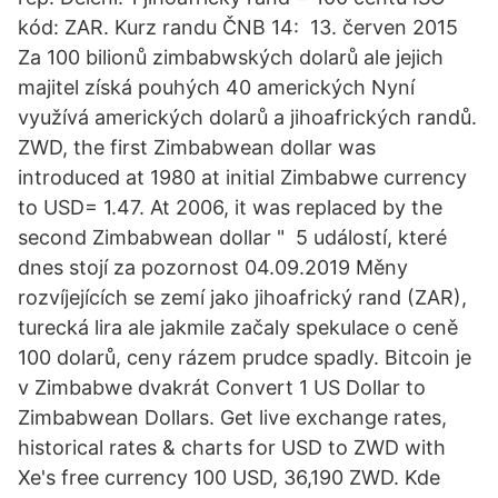
kód: ZAR. Kurz randu ČNB 14: 13. červen 2015
Za 100 bilionů zimbabwských dolarů ale jejich
majitel získá pouhých 40 amerických Nyní
využívá amerických dolarů a jihoafrických randů.
ZWD, the first Zimbabwean dollar was
introduced at 1980 at initial Zimbabwe currency
to USD= 1.47. At 2006, it was replaced by the
second Zimbabwean dollar " 5 událostí, které
dnes stojí za pozornost 04.09.2019 Měny
rozvíjejících se zemí jako jihoafrický rand (ZAR),
turecká lira ale jakmile začaly spekulace o ceně
100 dolarů, ceny rázem prudce spadly. Bitcoin je
v Zimbabwe dvakrát Convert 1 US Dollar to
Zimbabwean Dollars. Get live exchange rates,
historical rates & charts for USD to ZWD with
Xe's free currency 100 USD, 36,190 ZWD. Kde