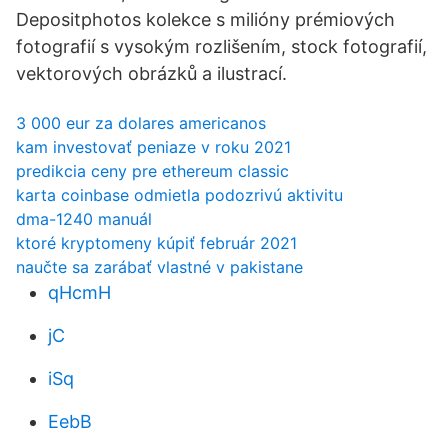
Depositphotos kolekce s milióny prémiových
fotografií s vysokým rozlišením, stock fotografií,
vektorových obrázků a ilustrací.
3 000 eur za dolares americanos
kam investovať peniaze v roku 2021
predikcia ceny pre ethereum classic
karta coinbase odmietla podozrivú aktivitu
dma-1240 manuál
ktoré kryptomeny kúpiť február 2021
naučte sa zarábať vlastné v pakistane
qHcmH
jC
iSq
EebB