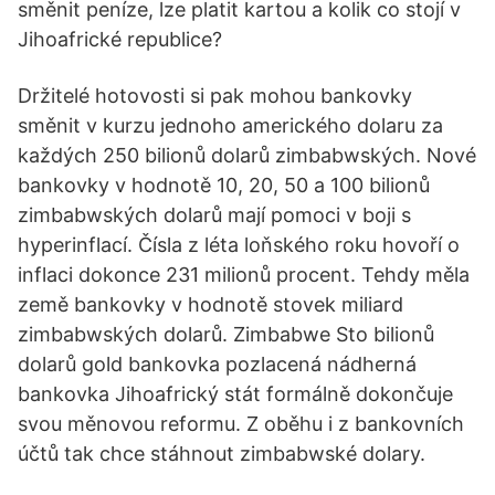
směnit peníze, lze platit kartou a kolik co stojí v
Jihoafrické republice?
Držitelé hotovosti si pak mohou bankovky
směnit v kurzu jednoho amerického dolaru za
každých 250 bilionů dolarů zimbabwských. Nové
bankovky v hodnotě 10, 20, 50 a 100 bilionů
zimbabwských dolarů mají pomoci v boji s
hyperinflací. Čísla z léta loňského roku hovoří o
inflaci dokonce 231 milionů procent. Tehdy měla
země bankovky v hodnotě stovek miliard
zimbabwských dolarů. Zimbabwe Sto bilionů
dolarů gold bankovka pozlacená nádherná
bankovka Jihoafrický stát formálně dokončuje
svou měnovou reformu. Z oběhu i z bankovních
účtů tak chce stáhnout zimbabwské dolary.