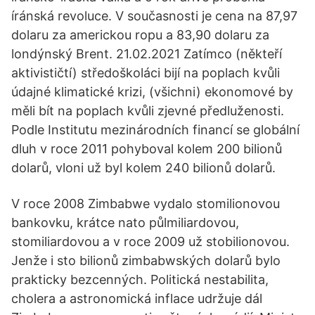
íránská revoluce. V současnosti je cena na 87,97
dolaru za americkou ropu a 83,90 dolaru za
londýnský Brent. 21.02.2021 Zatímco (někteří
aktivističtí) středoškoláci bijí na poplach kvůli
údajné klimatické krizi, (všichni) ekonomové by
měli bít na poplach kvůli zjevné předluženosti.
Podle Institutu mezinárodních financí se globální
dluh v roce 2011 pohyboval kolem 200 bilionů
dolarů, vloni už byl kolem 240 bilionů dolarů.
V roce 2008 Zimbabwe vydalo stomilionovou
bankovku, krátce nato půlmiliardovou,
stomiliardovou a v roce 2009 už stobilionovou.
Jenže i sto bilionů zimbabwských dolarů bylo
prakticky bezcenných. Politická nestabilita,
cholera a astronomická inflace udržuje dál