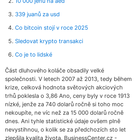
10 000 jenů na aed
339 juanů za usd
Co bitcoin stojí v roce 2025
Sledovat krypto transakci
Co je to lidské
Část dluhového koláče obsadily velké
společnosti. V letech 2007 až 2013, tedy během
krize, celková hodnota světových akciových
trhů poklesla o 3,86 Ano, ceny byly v roce 1913
nízké, jenže za 740 dolarů ročně si toho moc
nekoupíte, ne víc než za 15 000 dolarů ročně
dnes. Ani tyhle statistické údaje ovšem plně
nevystihnou, o kolik se za předchozích sto let
zlepšila kvalita života. BusinessCenter.cz -