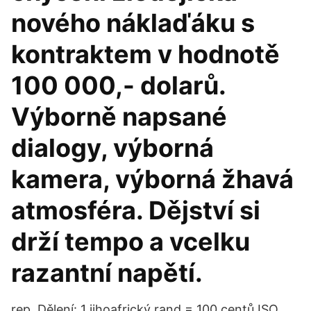
nového náklaďáku s
kontraktem v hodnotě
100 000,- dolarů.
Výborně napsané
dialogy, výborná
kamera, výborná žhavá
atmosféra. Dějství si
drží tempo a vcelku
razantní napětí.
rep. Dělení: 1 jihoafrický rand = 100 centů ISO